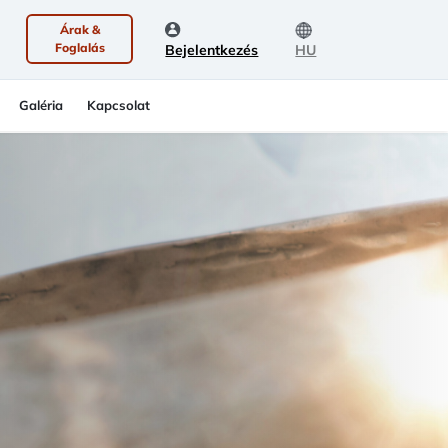
Árak &
Foglalás
Bejelentkezés
HU
Galéria
Kapcsolat