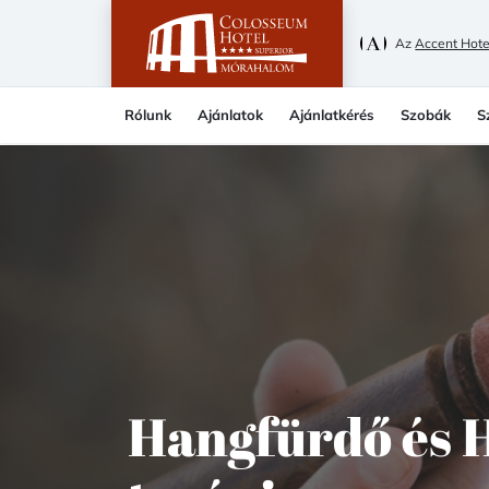
Az
Accent Hote
Rólunk
Ajánlatok
Ajánlatkérés
Szobák
S
Hangfürdő és 