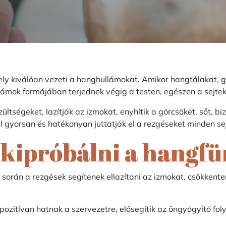
mely kiválóan vezeti a hanghullámokat. Amikor hangtálakat,
lámok formájában terjednek végig a testen, egészen a sejtekig
zültségeket, lazítják az izmokat, enyhítik a görcsöket, sőt, bi
l gyorsan és hatékonyan juttatják el a rezgéseket minden sej
kipróbálni a hangfü
során a rezgések segítenek ellazítani az izmokat, csökkenten
ozitívan hatnak a szervezetre, elősegítik az öngyógyító fo