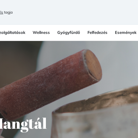
ls
tagja
zolgáltatások
Wellness
Gyógyfürdő
Felfedezés
Események
Hangtál