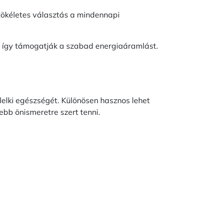
 tökéletes választás a mindennapi
t, így támogatják a szabad energiaáramlást.
-lelki egészségét. Különösen hasznos lehet
bb önismeretre szert tenni.