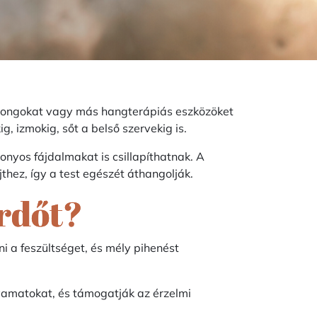
 gongokat vagy más hangterápiás eszközöket
, izmokig, sőt a belső szervekig is.
zonyos fájdalmakat is csillapíthatnak. A
thez, így a test egészét áthangolják.
rdőt?
i a feszültséget, és mély pihenést
lyamatokat, és támogatják az érzelmi