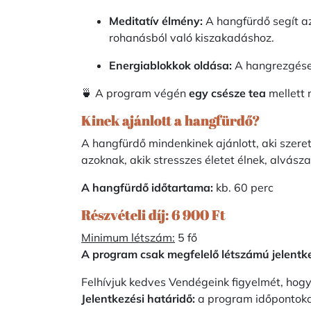
Meditatív élmény:
A hangfürdő segít az
rohanásból való kiszakadáshoz.
Energiablokkok oldása:
A hangrezgések
🍵 A program végén
egy csésze tea
mellett 
Kinek ajánlott a hangfürdő?
A hangfürdő mindenkinek ajánlott, aki szeret
azoknak, akik stresszes életet élnek, alvás
A hangfürdő időtartama:
kb. 60 perc
Részvételi díj: 6 900 Ft
Minimum létszám:
5 fő
A program csak megfelelő létszámú jelentk
Felhívjuk kedves Vendégeink figyelmét, hogy
Jelentkezési határidő:
a program időpontoka