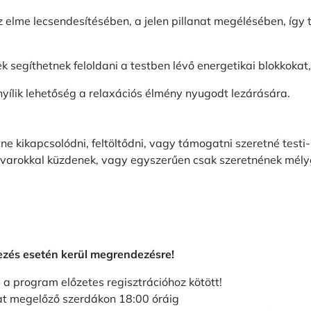
 elme lecsendesítésében, a jelen pillanat megélésében, így
 segíthetnek feloldani a testben lévő energetikai blokkoka
nyílik lehetőség a relaxációs élmény nyugodt lezárására.
ne kikapcsolódni, feltöltődni, vagy támogatni szeretné testi
zavarokkal küzdenek, vagy egyszerűen csak szeretnének mélye
ezés esetén kerül megrendezésre!
 a program előzetes regisztrációhoz kötött!
t megelőző szerdákon 18:00 óráig