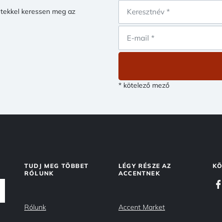
etekkel keressen meg az
* kötelező mező
TUDJ MEG TÖBBET
LÉGY RÉSZE AZ
KÖ
RÓLUNK
ACCENTNEK
Rólunk
Accent Market