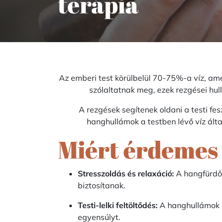
terápia
Az emberi test körülbelül 70-75%-a víz, a
szólaltatnak meg, ezek rezgései hul
A rezgések segítenek oldani a testi fes
hanghullámok a testben lévő víz álta
Miért érdemes 
Stresszoldás és relaxáció:
A hangfürdő 
biztosítanak.
Testi-lelki feltöltődés:
A hanghullámok p
egyensúlyt.