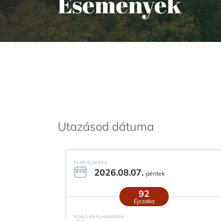
Események
Utazásod dátuma
ELSŐ ÉJSZAKA
2026.08.07.
péntek
92
Éjszaka
SZÁLLÁS ELHAGYÁSA