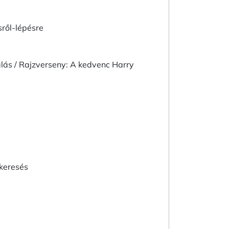
sről-lépésre
álás / Rajzverseny: A kedvenc Harry
keresés