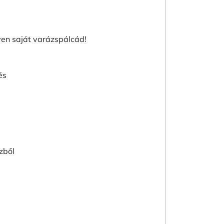
yen saját varázspálcád!
és
zből