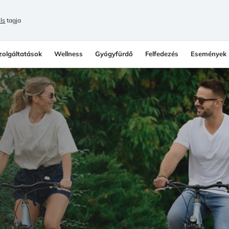
ls
tagja
zolgáltatások
Wellness
Gyógyfürdő
Felfedezés
Események