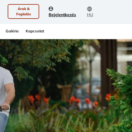
Árak &
Foglalás
Bejelentkezés
HU
Galéria
Kapcsolat