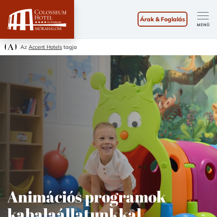
Árak & Foglalás
Az
Accent Hotels
tagja
Animációs programok
kabalaállatunkkal