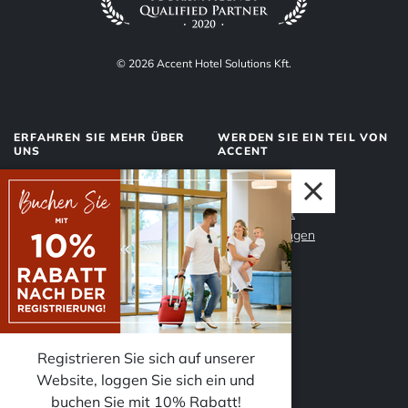
© 2026 Accent Hotel Solutions Kft.
ERFAHREN SIE MEHR ÜBER
WERDEN SIE EIN TEIL VON
UNS
ACCENT
Über uns
Management
Dienstleistungen
Datenschutz
Unser Team
Impressum
Warum Accent?
Registrieren Sie sich auf unserer
Website, loggen Sie sich ein und
FOLGEN SIE UNS
buchen Sie mit 10% Rabatt!